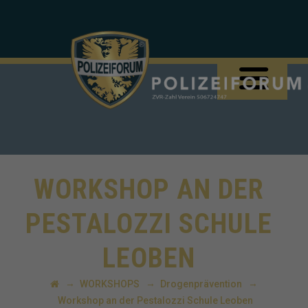
WORKSHOP AN DER
PESTALOZZI SCHULE
LEOBEN
→
→
→
WORKSHOPS
Drogenprävention
Workshop an der Pestalozzi Schule Leoben