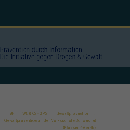
Prävention durch Information
Die Initiative gegen Drogen & Gewalt
→
→
→
WORKSHOPS
Gewaltprävention
Gewaltprävention an der Volksschule Schwechat
(Klassen 4A & 4B)