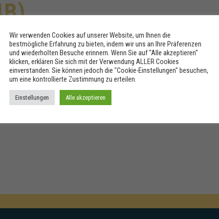
4B)
Wir verwenden Cookies auf unserer Website, um Ihnen die
bestmögliche Erfahrung zu bieten, indem wir uns an Ihre Präferenzen
und wiederholten Besuche erinnern. Wenn Sie auf "Alle akzeptieren"
ävention an der Volksschule Schwechat
klicken, erklären Sie sich mit der Verwendung ALLER Cookies
einverstanden. Sie können jedoch die "Cookie-Einstellungen" besuchen,
 4A & 4B)
um eine kontrollierte Zustimmung zu erteilen.
 School BPT GmbH – Lebensbegleitendes Lernen für Alle
Einstellungen
Alle akzeptieren
chat, Ehrenbrunngasse 8