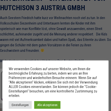
HUTCHISON 3 AUSTRIA GMBH
Auch Seestern Friedrich hatte kurz vor Weihnachten noch viel zu tun.
In den
Volksschulen Siezenheim und Untertauern lernten die Kinder mit ihm
spielerisch wie man Konflikte löst, ohne Gewalt anzuwenden, einen Streit
schlichtet, aufeinander zugeht und die Meinung anderer respektiert. Die Kids
waren mit viel Aufmerksamkeit dabei und hatten Spaß, das Erlernte zu üben. So
gingen die Schüler mit dem guten Vorsätzen in die Ferien zu ihren
Geschwistern und Freunden.
Wir bedanken uns herzlich bei Hutchison Drei Austria GmbH!
Wir verwenden Cookies auf unserer Website, um Ihnen die
bestmögliche Erfahrung zu bieten, indem wir uns an Ihre
Präferenzen und wiederholten Besuche erinnern. Wenn Sie auf
"Alle akzeptieren" klicken, erklären Sie sich mit der Verwendung
ALLER Cookies einverstanden. Sie können jedoch die "Cookie-
Einstellungen" besuchen, um eine kontrollierte Zustimmung zu
erteilen.
Einstellungen
Alle akzeptieren