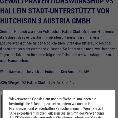
GEWALTPRÄVENTIONSWORKSHOP VS
HALLEIN STADT-UNTERSTÜTZT VON
HUTCHISON 3 AUSTRIA GMBH
Seestern Friedrich war in der Volksschule Hallein Stadt.
Mit seiner Hilfe lernten
die Schüler, dass es bei Unstimmigkeiten untereinander immer einen
Lösungsweg gibt. Sie fanden Möglichkeiten, Streit gewaltfrei zu lösen oder
diesen erst gar nicht entstehen zu lassen. So konnten sie nach zwei intensiven
Tagen ihre Urkunden für eine erfolgreiche Teilnahme am Workshop stolz mit
nach Hause nehmen.
Wir bedanken uns herzlich bei Hutchison Drei Austria GmbH!
#3HilftProjekt: VS Hallein Stadt ist „Fit für Streit“. ✓
Wir verwenden Cookies auf unserer Website, um Ihnen die
bestmögliche Erfahrung zu bieten, indem wir uns an Ihre
Präferenzen und wiederholten Besuche erinnern. Wenn Sie auf
"Alle akzeptieren" klicken, erklären Sie sich mit der Verwendung