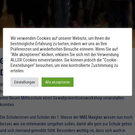
Wir verwenden Cookies auf unserer Website, um Ihnen die
bestmögliche Erfahrung zu bieten, indem wir uns an Ihre
Präferenzen und wiederholten Besuche erinnern. Wenn Sie auf
"Alle akzeptieren" klicken, erklären Sie sich mit der Verwendung
GEWALTPRÄVENTIONSWORKSHOP AN
ALLER Cookies einverstanden. Sie können jedoch die "Cookie-
Einstellungen" besuchen, um eine kontrollierte Zustimmung zu
DER NMS MAXGLAN
erteilen.
Einstellungen
Alle akzeptieren
Wir sind stolz, dass unsere Workshop mittlerweile schon so bekannt und
beliebt sind, dass wir zusätzlich zu den Volksschulen zum ersten Mal auch in
einer Neuen Mittleschule einen Gewaltpräventionsworkshop veranstalten
konnten.
Die Schülerinnen und Schüler der 1. Klasse der NMS Maxglan wissen nun noch
besser, wie sie miteinander umgehen sollen, damit alle gern zur Schule gehen
und sich niemand gemobbt fühlt. Besonders wichtig ist, dass sich auch in