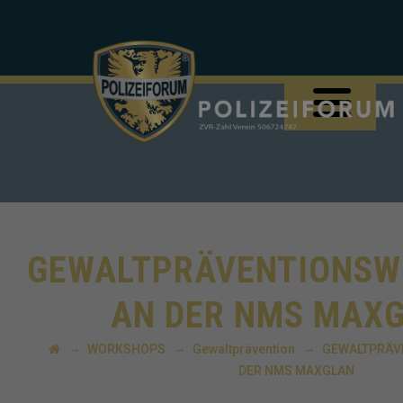
GEWALTPRÄVENTIONS
AN DER NMS MAX
→
→
→
WORKSHOPS
Gewaltprävention
GEWALTPRÄV
DER NMS MAXGLAN