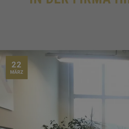
22
MÄRZ