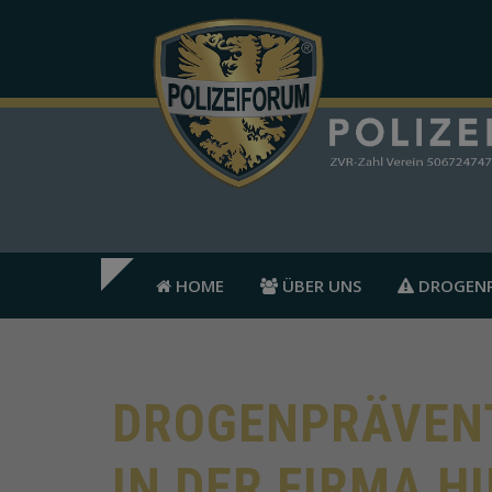
HOME
ÜBER UNS
DROGENP
DROGENPRÄVEN
IN DER FIRMA H