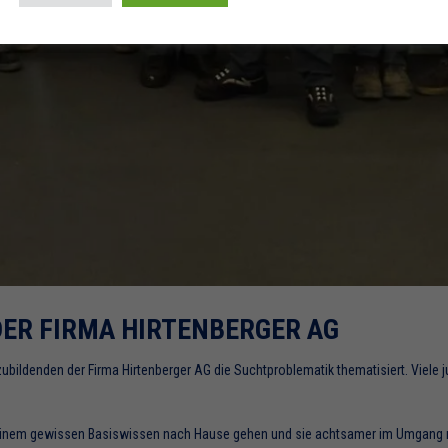
ER FIRMA HIRTENBERGER AG
ubildenden der Firma Hirtenberger AG die Suchtproblematik thematisiert. Viele
t einem gewissen Basiswissen nach Hause gehen und sie achtsamer im Umgang