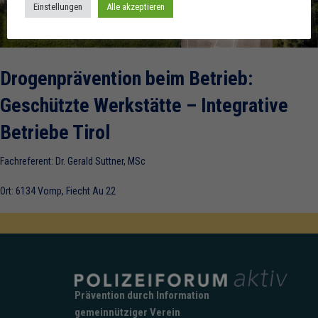
Einstellungen
Alle akzeptieren
Drogenprävention beim Betrieb:
Geschützte Werkstätte – Integrative
Betriebe Tirol
Fachreferent: Dr. Gerald Suttner, MSc
Ort: 6134 Vomp, Fiecht Au 22
Prävention durch Information
gemeinnütziger Verein