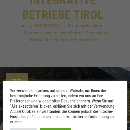
INTEGRATIVE
BETRIEBE TIROL
→
→
→
WORKSHOPS
Drogenprävention
Drogenprävention beim Betrieb: Geschützte
Werkstätte – Integrative Betriebe Tirol
30
AUG.
Wir verwenden Cookies auf unserer Website, um Ihnen die
bestmögliche Erfahrung zu bieten, indem wir uns an Ihre
Präferenzen und wiederholten Besuche erinnern. Wenn Sie auf
"Alle akzeptieren" klicken, erklären Sie sich mit der Verwendung
ALLER Cookies einverstanden. Sie können jedoch die "Cookie-
Einstellungen" besuchen, um eine kontrollierte Zustimmung zu
erteilen.