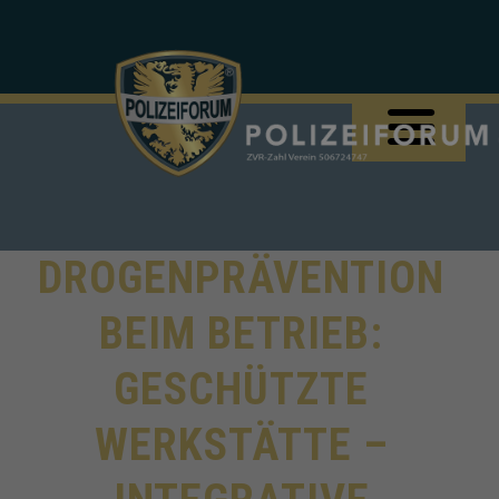
DROGENPRÄVENTION
BEIM BETRIEB:
GESCHÜTZTE
WERKSTÄTTE –