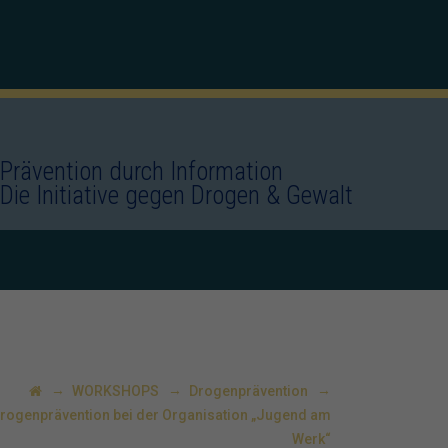
Prävention durch Information
Die Initiative gegen Drogen & Gewalt
→
→
→
WORKSHOPS
Drogenprävention
rogenprävention bei der Organisation „Jugend am
Werk“