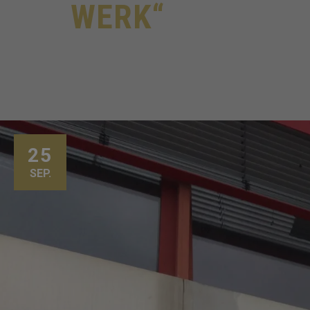
WERK“
25
SEP.